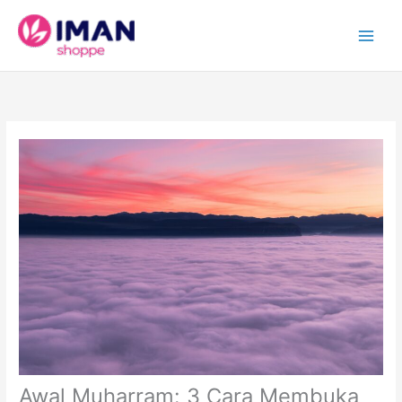
Skip
to
content
Awal Muharram: 3 Cara Membuka