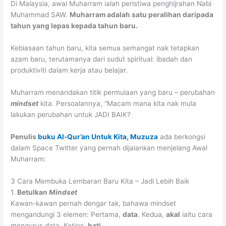
Di Malaysia, awal Muharram ialah peristiwa penghijrahan Nabi
Muhammad SAW.
Muharram adalah satu peralihan daripada
tahun yang lepas kepada tahun baru.
Kebiasaan tahun baru, kita semua semangat nak tetapkan
azam baru, terutamanya dari sudut spiritual: ibadah dan
produktiviti dalam kerja atau belajar.
Muharram menandakan titik permulaan yang baru – perubahan
mindset
kita. Persoalannya, “Macam mana kita nak mula
lakukan perubahan untuk JADI BAIK?
Penulis
buku Al-Qur’an Untuk Kita, Muzuza
ada berkongsi
dalam Space Twitter yang pernah dijalankan menjelang Awal
Muharram:
3 Cara Membuka Lembaran Baru Kita – Jadi Lebih Baik
1.
Betulkan
Mindset
Kawan-kawan pernah dengar tak, bahawa mindset
mengandungi 3 elemen: Pertama,
data
. Kedua,
akal
iaitu cara
mengurus data. Ketiga,
hati
.