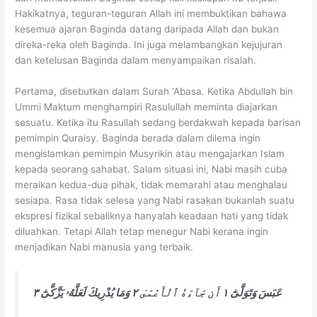
Hakikatnya, teguran-teguran Allah ini membuktikan bahawa
kesemua ajaran Baginda datang daripada Allah dan bukan
direka-reka oleh Baginda. Ini juga melambangkan kejujuran
dan ketelusan Baginda dalam menyampaikan risalah.
Pertama, disebutkan dalam Surah ‘Abasa. Ketika Abdullah bin
Ummi Maktum menghampiri Rasulullah meminta diajarkan
sesuatu. Ketika itu Rasullah sedang berdakwah kepada barisan
pemimpin Quraisy. Baginda berada dalam dilema ingin
mengislamkan pemimpin Musyrikin atau mengajarkan Islam
kepada seorang sahabat. Salam situasi ini, Nabi masih cuba
meraikan kedua-dua pihak, tidak memarahi atau menghalau
sesiapa. Rasa tidak selesa yang Nabi rasakan bukanlah suatu
ekspresi fizikal sebaliknya hanyalah keadaan hati yang tidak
diluahkan. Tetapi Allah tetap menegur Nabi kerana ingin
menjadikan Nabi manusia yang terbaik.
عَبَسَ وَتَوَلَّىٰٓ ١ أَن جَآءَهُ ٱلْأَعْمَىٰ ٢ وَمَا يُدْرِيكَ لَعَلَّهُۥ يَزَّكَّىٰٓ ٣