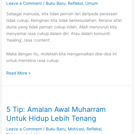
Leave a Comment
/
Buku Baru
,
Refleksi
,
Umum
Sebagai manusia, kita tidak pernah lari daripada perasaan
tidak cukup. Keinginan kita tidak berkesudahan. Kerana sifat
dunia yang tidak pernah cukup inilah, Allah menyuruh kita
menyemai rasa cukup dalam diri. Atau dalam komuniti
‘healing’, rasa ‘content’.
Maka dengan itu, moleklah kita mengamalkan doa-doa ini
untuk membina rasa cukup:
Doa
Read More »
Membina
Rasa
Cukup
(Qanaah)
5 Tip: Amalan Awal Muharram
Untuk Hidup Lebih Tenang
Leave a Comment
/
Buku Baru
,
Motivasi
,
Refleksi
,