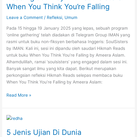
When You Think You’re Falling
Niat
&
Leave a Comment
/
Refleksi
,
Umum
Bacaan
Lengkap
Pada 15 hingga 19 January 2025 yang lepas, sebuah program
‘online gathering’ telah diadakan di Telegram Group IMAN yang
rasmi untuk buku non-fiksyen berbahasa Inggeris: SoulSisters
by IMAN. Kali ini, sesi ini dipandu oleh saudari Hikmah Reads
untuk buku When You Think You’re Falling by Ameera Aslam.
Alhamdulillah, ramai ‘soulsisters’ yang engaged dalam sesi ini.
Banyak sangat ilmu yang kita dapat. Berikut merupakan
perkongsian refleksi Hikmah Reads selepas membaca buku
When You Think You’re Falling by Ameera Aslam:
Istiqamah
Read More »
dalam
beribadah
|
Reading
Journey
5 Jenis Ujian Di Dunia
with