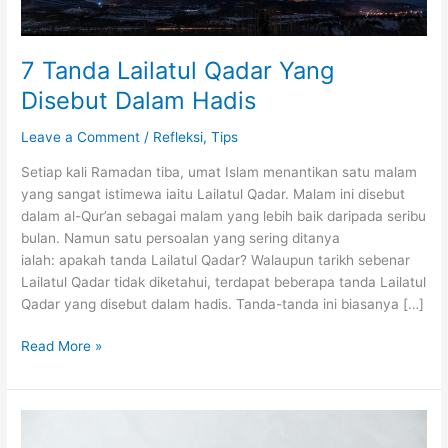
7 Tanda Lailatul Qadar Yang
Disebut Dalam Hadis
Leave a Comment
/
Refleksi
,
Tips
Setiap kali Ramadan tiba, umat Islam menantikan satu malam
yang sangat istimewa iaitu Lailatul Qadar. Malam ini disebut
dalam al-Qur’an sebagai malam yang lebih baik daripada seribu
bulan. Namun satu persoalan yang sering ditanya
ialah: apakah tanda Lailatul Qadar? Walaupun tarikh sebenar
Lailatul Qadar tidak diketahui, terdapat beberapa tanda Lailatul
Qadar yang disebut dalam hadis. Tanda-tanda ini biasanya […]
7
Read More »
Tanda
Lailatul
Qadar
Yang