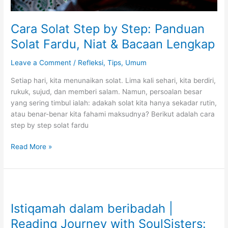
Cara Solat Step by Step: Panduan
Solat Fardu, Niat & Bacaan Lengkap
Leave a Comment
/
Refleksi
,
Tips
,
Umum
Setiap hari, kita menunaikan solat. Lima kali sehari, kita berdiri,
rukuk, sujud, dan memberi salam. Namun, persoalan besar
yang sering timbul ialah: adakah solat kita hanya sekadar rutin,
atau benar-benar kita fahami maksudnya? Berikut adalah cara
step by step solat fardu
Cara
Read More »
Solat
Step
by
Step:
Panduan
Istiqamah dalam beribadah |
Solat
Reading Journey with SoulSisters:
Fardu,