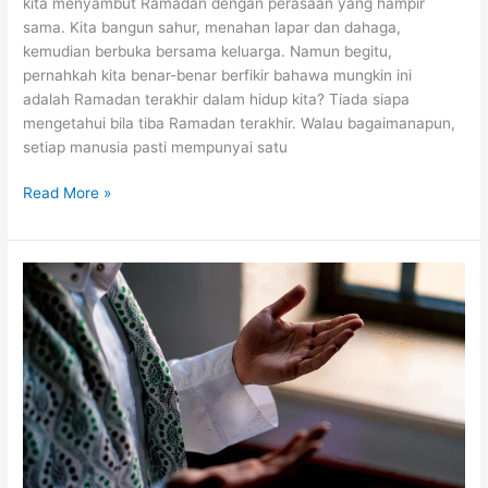
kita menyambut Ramadan dengan perasaan yang hampir
sama. Kita bangun sahur, menahan lapar dan dahaga,
kemudian berbuka bersama keluarga. Namun begitu,
pernahkah kita benar-benar berfikir bahawa mungkin ini
adalah Ramadan terakhir dalam hidup kita? Tiada siapa
mengetahui bila tiba Ramadan terakhir. Walau bagaimanapun,
setiap manusia pasti mempunyai satu
Bagaimana
Read More »
Jika
Ini
Ramadan
Terakhir
Kita?
Refleksi
Maqasid
Ramadan
Untuk
Perubahan
Sebenar