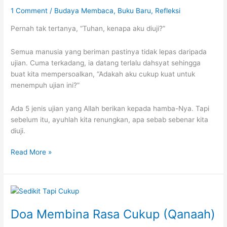
SoulSisters:
1 Comment
/
Budaya Membaca
,
Buku Baru
,
Refleksi
When
Pernah tak tertanya, “Tuhan, kenapa aku diuji?”
You
Think
Semua manusia yang beriman pastinya tidak lepas daripada
You’re
ujian. Cuma terkadang, ia datang terlalu dahsyat sehingga
Falling
buat kita mempersoalkan, “Adakah aku cukup kuat untuk
menempuh ujian ini?”
Ada 5 jenis ujian yang Allah berikan kepada hamba-Nya. Tapi
sebelum itu, ayuhlah kita renungkan, apa sebab sebenar kita
diuji.
5
Read More »
Jenis
Ujian
Di
Dunia
Doa Membina Rasa Cukup (Qanaah)