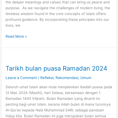
the deeper meanings and values that can bring us peace and
purpose. As we navigate the challenges of modern living, the
timeless wisdom found in the core concepts of Islam offers
profound guidance. By incorporating these principles into our
lives, we
7
Read More »
Islamic
Principles
for
Enhancing
Your
Tarikh bulan puasa Ramadan 2024
Daily
Life
Leave a Comment
/
Refleksi
,
Rekomendasi
,
Umum
Seluruh umat Islam akan mula menjalankan ibadah puasa pada
12 Mac 2024 (Masihi), hari Selasa, bersamaan dengan 1
Ramadan 1445 (Hijrah). Bulan Ramadan yang dinanti ini
penting bagi umat Islam, kerana inilah bulan di mana turunnya
Al-Qur’an kepada Nabi Muhammad SAW, sebagai panduan
hidup kita. Bulan Ramadan ini juga merupakan bulan semua