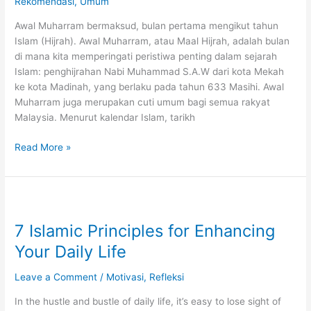
Rekomendasi
,
Umum
Awal Muharram bermaksud, bulan pertama mengikut tahun
Islam (Hijrah). Awal Muharram, atau Maal Hijrah, adalah bulan
di mana kita memperingati peristiwa penting dalam sejarah
Islam: penghijrahan Nabi Muhammad S.A.W dari kota Mekah
ke kota Madinah, yang berlaku pada tahun 633 Masihi. Awal
Muharram juga merupakan cuti umum bagi semua rakyat
Malaysia. Menurut kalendar Islam, tarikh
5
Read More »
Tip:
Amalan
Awal
Muharram
Untuk
7 Islamic Principles for Enhancing
Hidup
Your Daily Life
Lebih
Tenang
Leave a Comment
/
Motivasi
,
Refleksi
In the hustle and bustle of daily life, it’s easy to lose sight of