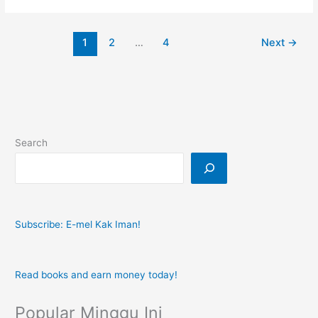
Hidup
Kekal
1
2
…
4
Next
→
Tenang
Search
Subscribe: E-mel Kak Iman!
Read books and earn money today!
Popular Minggu Ini