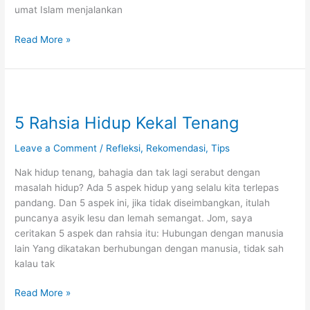
umat Islam menjalankan
Tarikh
Read More »
bulan
puasa
Ramadan
2024
5 Rahsia Hidup Kekal Tenang
Leave a Comment
/
Refleksi
,
Rekomendasi
,
Tips
Nak hidup tenang, bahagia dan tak lagi serabut dengan
masalah hidup? Ada 5 aspek hidup yang selalu kita terlepas
pandang. Dan 5 aspek ini, jika tidak diseimbangkan, itulah
puncanya asyik lesu dan lemah semangat. Jom, saya
ceritakan 5 aspek dan rahsia itu: Hubungan dengan manusia
lain Yang dikatakan berhubungan dengan manusia, tidak sah
kalau tak
5
Read More »
Rahsia