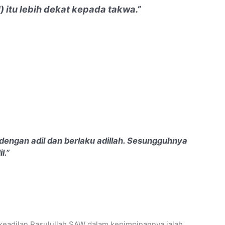
l) itu lebih dekat kepada takwa.”
engan adil dan berlaku adillah. Sesungguhnya
l.”
eadilan Rasulullah SAW dalam kepimpinannya ialah