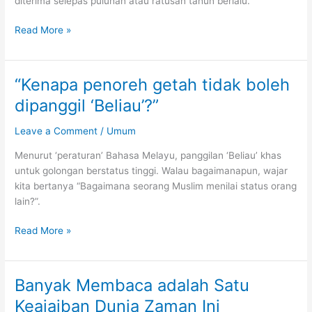
diterima selepas puluhan atau ratusan tahun berlalu.
Penulisan
Read More »
yang
Impaknya
Lambat,
“Kenapa penoreh getah tidak boleh
Tapi
dipanggil ‘Beliau’?”
Besar
Makna
Leave a Comment
/
Umum
kepada
Masyarakat
Menurut ‘peraturan’ Bahasa Melayu, panggilan ‘Beliau’ khas
untuk golongan berstatus tinggi. Walau bagaimanapun, wajar
kita bertanya “Bagaimana seorang Muslim menilai status orang
lain?”.
“Kenapa
Read More »
penoreh
getah
tidak
Banyak Membaca adalah Satu
boleh
Keajaiban Dunia Zaman Ini
dipanggil