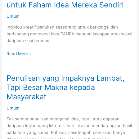
untuk Faham Idea Mereka Sendiri
tetapi
Pengorbanan
Umum
Individu kreatif perlukan seseorang untuk berkongsi dan
berbincang mengenai idea TANPA mencari jawapan atau solusi
daripada sesi tersebut.
Individu
Read More »
Kreatif
Perlukan
Rakan
Penulisan yang Impaknya Lambat,
untuk
Tapi Besar Makna kepada
Faham
Idea
Masyarakat
Mereka
Umum
Sendiri
Tak semua penulisan mengenai idea, teori, atau dapatan
daripada kajian yang kita tulis hari ini akan mendatangkan hasil
pada hari yang sama. Bahkan, sesetengah penulisan hanya