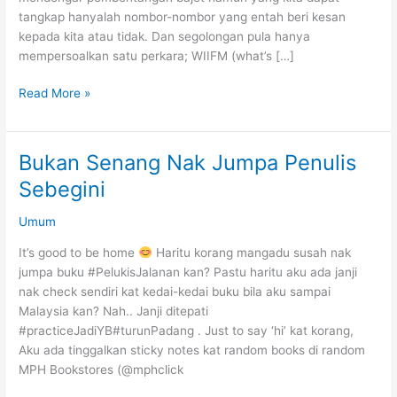
tangkap hanyalah nombor-nombor yang entah beri kesan
kepada kita atau tidak. Dan segolongan pula hanya
mempersoalkan satu perkara; WIIFM (what’s […]
Bajet
Read More »
–
Adakah
sekadar
Bukan Senang Nak Jumpa Penulis
‘what’s
Sebegini
in
it
Umum
for
me’?
It’s good to be home
Haritu korang mangadu susah nak
jumpa buku #PelukisJalanan kan? Pastu haritu aku ada janji
nak check sendiri kat kedai-kedai buku bila aku sampai
Malaysia kan? Nah.. Janji ditepati
#practiceJadiYB#turunPadang . Just to say ‘hi’ kat korang,
Aku ada tinggalkan sticky notes kat random books di random
MPH Bookstores (@mphclick