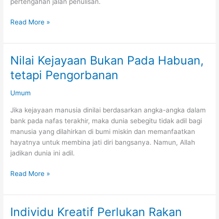
pertengahan jalan penulisan.
Pengorbanan
Read More »
Menghidupkan
Sebuah
Penulisan
Nilai Kejayaan Bukan Pada Habuan,
tetapi Pengorbanan
Umum
Jika kejayaan manusia dinilai berdasarkan angka-angka dalam
bank pada nafas terakhir, maka dunia sebegitu tidak adil bagi
manusia yang dilahirkan di bumi miskin dan memanfaatkan
hayatnya untuk membina jati diri bangsanya. Namun, Allah
jadikan dunia ini adil.
Nilai
Read More »
Kejayaan
Bukan
Pada
Individu Kreatif Perlukan Rakan
Habuan,