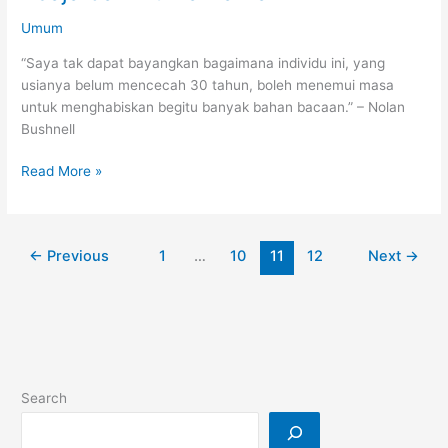
‘Beliau’?”
Umum
“Saya tak dapat bayangkan bagaimana individu ini, yang
usianya belum mencecah 30 tahun, boleh menemui masa
untuk menghabiskan begitu banyak bahan bacaan.” – Nolan
Bushnell
Banyak
Read More »
Membaca
adalah
Satu
←
Previous
1
…
10
11
12
Next
→
Keajaiban
Dunia
Zaman
Ini
Search