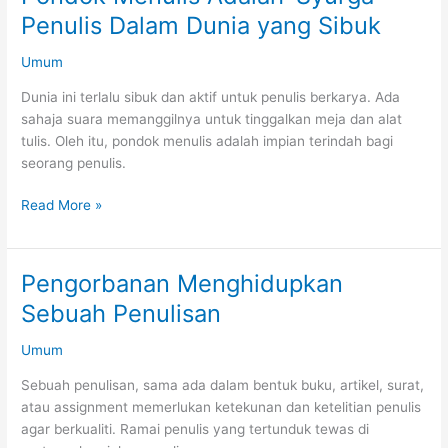
Datang
Penulis Dalam Dunia yang Sibuk
Bergolek
Umum
Dunia ini terlalu sibuk dan aktif untuk penulis berkarya. Ada
sahaja suara memanggilnya untuk tinggalkan meja dan alat
tulis. Oleh itu, pondok menulis adalah impian terindah bagi
seorang penulis.
Pondok
Read More »
Menulis
Adalah
‘Syurga’
Pengorbanan Menghidupkan
Penulis
Sebuah Penulisan
Dalam
Dunia
Umum
yang
Sibuk
Sebuah penulisan, sama ada dalam bentuk buku, artikel, surat,
atau assignment memerlukan ketekunan dan ketelitian penulis
agar berkualiti. Ramai penulis yang tertunduk tewas di