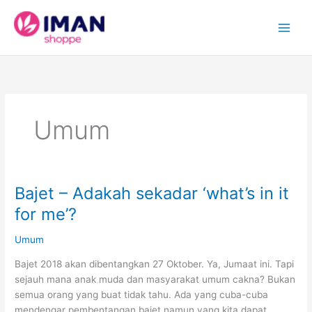
Skip
to
content
Umum
Bajet – Adakah sekadar ‘what’s in it
for me’?
Umum
Bajet 2018 akan dibentangkan 27 Oktober. Ya, Jumaat ini. Tapi
sejauh mana anak muda dan masyarakat umum cakna? Bukan
semua orang yang buat tidak tahu. Ada yang cuba-cuba
mendengar pembentangan bajet namun yang kita dapat