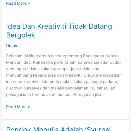
Bukan
Read More »
Senang
Nak
Jumpa
Idea Dan Kreativiti Tidak Datang
Penulis
Bergolek
Sebegini
Umum
Sebelum ini kita pernah bincang tentang Bagaimana Hendak
Mencari Idea. Kali ini kita perlu faham bahawa sekadar duduk
menunggu tidak lakukan apa-apa, juga tidak akan
menyumbang kepada idea dan kreativiti. Untuk mendapatkan
idea dan kreativiti, kita perlu mula lakukan pelbagai perkara,
discover ourselves dan melalui pengalaman itu, baharulah
pelbagai idea bernas akan muncul. Percayalah jika
Idea
Read More »
Dan
Kreativiti
Tidak
Pondok Menulis Adalah ‘Syurga’