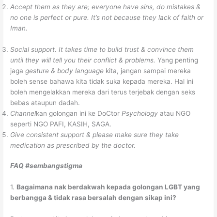
Accept them as they are; everyone have sins, do mistakes &
no one is perfect or pure. It’s not because they lack of faith or
Iman.
Social support. It takes time to build trust & convince them
until they will tell you their conflict & problems.
Yang penting
jaga
gesture & body language
kita, jangan sampai mereka
boleh sense bahawa kita tidak suka kepada mereka. Hal ini
boleh mengelakkan mereka dari terus terjebak dengan seks
bebas ataupun dadah.
Channel
kan golongan ini ke DoCtor
Psychology
atau NGO
seperti NGO PAFI, KASIH, SAGA.
Give consistent support & please make sure they take
medication as prescribed by the doctor.
FAQ #sembangstigma
1.
Bagaimana nak berdakwah kepada golongan LGBT yang
berbangga & tidak rasa bersalah dengan sikap ini?