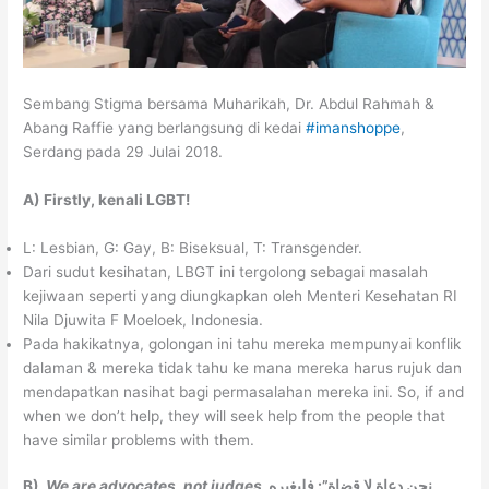
Sembang Stigma bersama Muharikah, Dr. Abdul Rahmah &
Abang Raffie yang berlangsung di kedai
#imanshoppe
,
Serdang pada 29 Julai 2018.
A) Firstly, kenali LGBT!
L: Lesbian, G: Gay, B: Biseksual, T: Transgender.
Dari sudut kesihatan, LBGT ini tergolong sebagai masalah
kejiwaan seperti yang diungkapkan oleh Menteri Kesehatan RI
Nila Djuwita F Moeloek, Indonesia.
Pada hakikatnya, golongan ini tahu mereka mempunyai konflik
dalaman & mereka tidak tahu ke mana mereka harus rujuk dan
mendapatkan nasihat bagi permasalahan mereka ini. So, if and
when we don’t help, they will seek help from the people that
have similar problems with them.
B)
We are advocates, not judges
نحن دعاة لا قضاة”: فليغيره