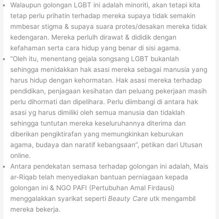
Walaupun golongan LGBT ini adalah minoriti, akan tetapi kita
tetap perlu prihatin terhadap mereka supaya tidak semakin
mmbesar stigma & supaya suara protes/desakan mereka tidak
kedengaran. Mereka perlulh dirawat & dididik dengan
kefahaman serta cara hidup yang benar di sisi agama.
“Oleh itu, menentang gejala songsang LGBT bukanlah
sehingga menidakkan hak asasi mereka sebagai manusia yang
harus hidup dengan kehormatan. Hak asasi mereka terhadap
pendidikan, penjagaan kesihatan dan peluang pekerjaan masih
perlu dihormati dan dipelihara. Perlu diimbangi di antara hak
asasi yg harus dimiliki oleh semua manusia dan tidaklah
sehingga tuntutan mereka keseluruhannya diterima dan
diberikan pengiktirafan yang memungkinkan keburukan
agama, budaya dan naratif kebangsaan”, petikan dari Utusan
online.
Antara pendekatan semasa terhadap golongan ini adalah, Mais
ar-Riqab telah menyediakan bantuan perniagaan kepada
golongan ini & NGO PAFI (Pertubuhan Amal Firdausi)
menggalakkan syarikat seperti
Beauty Care
utk mengambil
mereka bekerja.