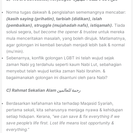
Norma tugas dakwah & pengislahan sememangnya mencabar:
(kasih saying (prihatin), tarbiah (didikan), islah
(pembaikan), struggle (mujahadah nafs), istiqamah).
Tiada
solusi segera, b
ut become the opener & trustee
untuk mereka
mula menceritakan masalah, yang boleh dirujuk. Matlamatnya,
agar golongan ini kembali berubah menjadi lebih baik & normal
(mu’min).
Sebenarnya, konflik golongan LGBT ini telah wujud sejak
zaman Nabi yg terdahulu seperti kaum Nabi Lut, sebahagian
menyebut telah wujud ketika zaman Nabi Ibrahim. &
bagaimanakah golongan ini disantuni oleh para Nabi?
C) Rahmat Sekalian Alam رحمة للعالمين
Berdasarkan kefahaman kita terhadap Maqasid Syariah,
pertama sekali, kita seharusnya menjaga nyawa & kehidupan
setiap hidupan. Kerana,
“we can save & fix everything if we
save people’s life first. Lost life means lost opportunity &
everything.”