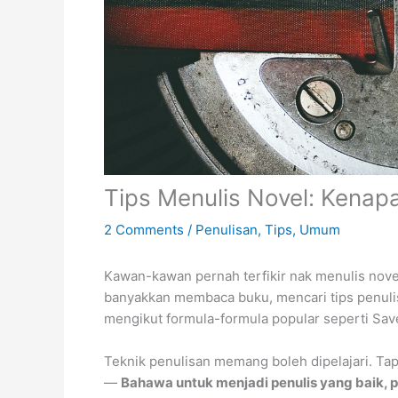
Tips Menulis Novel: Kenapa
2 Comments
/
Penulisan
,
Tips
,
Umum
Kawan-kawan pernah terfikir nak menulis novel
banyakkan membaca buku, mencari tips penulisa
mengikut formula-formula popular seperti Save
Teknik penulisan memang boleh dipelajari. Tap
—
Bahawa untuk menjadi penulis yang baik, p