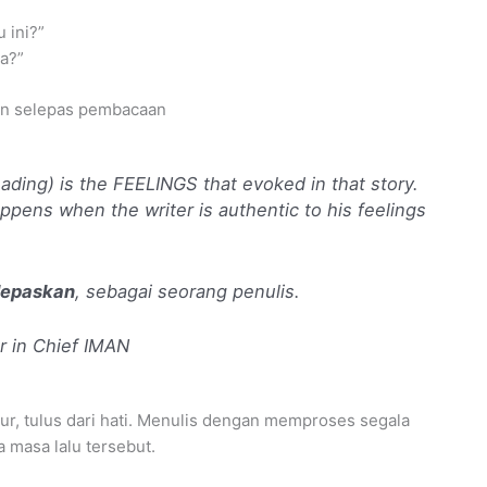
 ini?”
a?”
an selepas pembacaan
ding) is the FEELINGS that evoked in that story.
happens when the writer is authentic to his feelings
lepaskan
, sebagai seorang penulis.
r in Chief IMAN
ur, tulus dari hati. Menulis dengan memproses segala
 masa lalu tersebut.