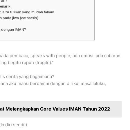
ari?
enarik
iaitu tulisan yang mudah faham
 pada jiwa (catharsis)
el dengan IMAN?
epada pembaca, speaks with people, ada emosi, ada cabaran,
g begitu rapuh (fragile).”
lis cerita yang bagaimana?
aimana aku mahu berdamai dengan diriku, masa laluku,
at Melengkapkan Core Values IMAN Tahun 2022
a diri sendiri