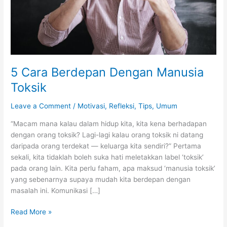
5 Cara Berdepan Dengan Manusia
Toksik
Leave a Comment
/
Motivasi
,
Refleksi
,
Tips
,
Umum
“Macam mana kalau dalam hidup kita, kita kena berhadapan
dengan orang toksik? Lagi-lagi kalau orang toksik ni datang
daripada orang terdekat — keluarga kita sendiri?” Pertama
sekali, kita tidaklah boleh suka hati meletakkan label ‘toksik’
pada orang lain. Kita perlu faham, apa maksud ‘manusia toksik’
yang sebenarnya supaya mudah kita berdepan dengan
masalah ini. Komunikasi […]
5
Read More »
Cara