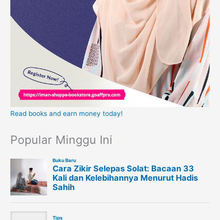
Read books and earn money today!
Popular Minggu Ini