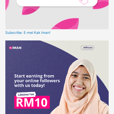
Subscribe: E-mel Kak Iman!