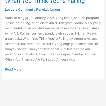
When You Think You’re Falling
Leave a Comment
/
Refleksi
,
Umum
Pada 15 hingga 19 January 2025 yang lepas, sebuah program
‘online gathering’ telah diadakan di Telegram Group IMAN yang
rasmi untuk buku non-fiksyen berbahasa Inggeris: SoulSisters
by IMAN. Kali ini, sesi ini dipandu oleh saudari Hikmah Reads
untuk buku When You Think You’re Falling by Ameera Aslam.
Alhamdulillah, ramai ‘soulsisters’ yang engaged dalam sesi ini.
Banyak sangat ilmu yang kita dapat. Berikut merupakan
perkongsian refleksi Hikmah Reads selepas membaca buku
When You Think You’re Falling by Ameera Aslam:
Istiqamah
Read More »
dalam
beribadah
|
Reading
Journey
with
SoulSisters: