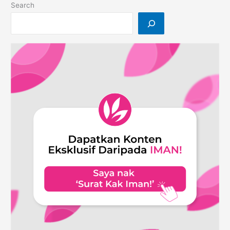
Search
When
You
Think
You’re
Falling