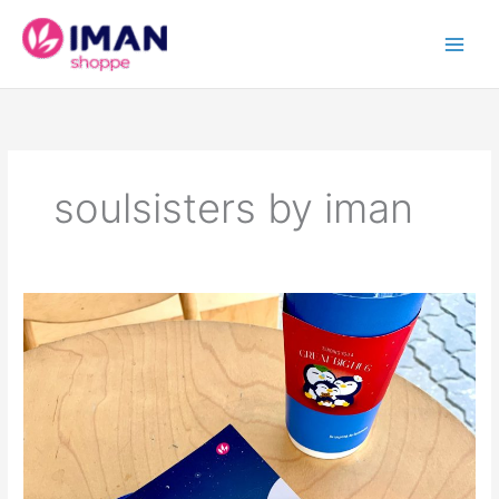
Skip
to
content
soulsisters by iman