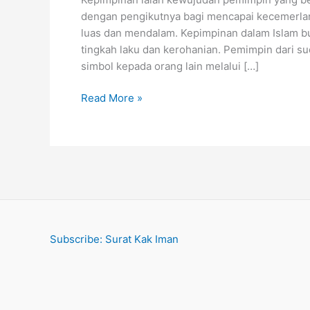
dengan pengikutnya bagi mencapai kecemerlan
luas dan mendalam. Kepimpinan dalam Islam buk
tingkah laku dan kerohanian. Pemimpin dari su
simbol kepada orang lain melalui […]
Kepimpinan
Read More »
Melalui
Teladan
Nabi
Muhammad
SAW
Subscribe: Surat Kak Iman