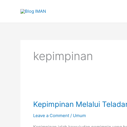
Skip
to
content
kepimpinan
Kepimpinan Melalui Tela
Leave a Comment
/
Umum
Kepimpinan ialah kewujudan pemimpin yang b