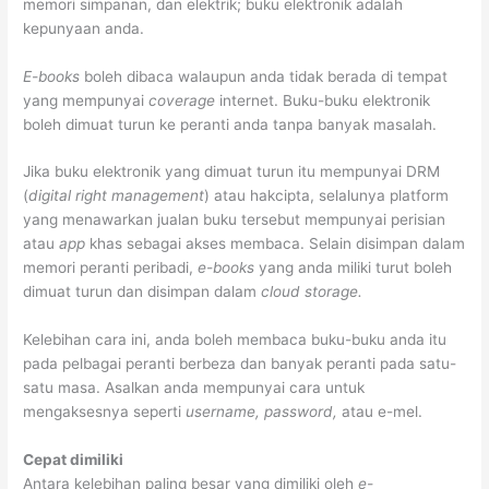
memori simpanan, dan elektrik; buku elektronik adalah
kepunyaan anda.
E-books
boleh dibaca walaupun anda tidak berada di tempat
yang mempunyai
coverage
internet. Buku-buku elektronik
boleh dimuat turun ke peranti anda tanpa banyak masalah.
Jika buku elektronik yang dimuat turun itu mempunyai DRM
(
digital right management
) atau hakcipta, selalunya platform
yang menawarkan jualan buku tersebut mempunyai perisian
atau
app
khas sebagai akses membaca. Selain disimpan dalam
memori peranti peribadi, ­
e-books
yang anda miliki turut boleh
dimuat turun dan disimpan dalam
cloud storage.
Kelebihan cara ini, anda boleh membaca buku-buku anda itu
pada pelbagai peranti berbeza dan banyak peranti pada satu-
satu masa. Asalkan anda mempunyai cara untuk
mengaksesnya seperti
username, password,
atau e-mel.
Cepat dimiliki
Antara kelebihan paling besar yang dimiliki oleh
e-