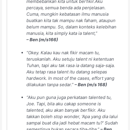
membebankan kita untuk berfikir.
Aku
percaya, semua benda ada penjelasan.
Cuma, mungkin kebatasan ilmu manusia
buatkan kita tak mampu nak faham, ataupun
belum mampu. So, dalam konteks kelebihan
manusia, kita simply kata ia talent,”
–
Ben (m/s166)
“Okey. Kalau kau nak fikir macam tu,
teruskanlah. Aku setuju talent ni ketentuan
Tuhan, tapi aku tak rasa ia datang saja-saja.
Aku tetap rasa talent itu datang selepas
hardwork. In most of the cases, effort yang
dilakukan tanpa sedar.”
–
Ben (m/s 168)
“Aku pun guna juga perkataan talented tu,
Joe. Tapi, bila aku cakap someone is
talented, aku akan banyak berfikir. Aku
takkan boleh stop wonder, ‘Apa yang dia lalui
sampai buat dia jadi hebat macam tu?’ Sudah
semestinya bukan secara tiba-tiba.”
– Ben