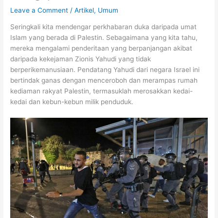
Leave a Comment
/
Artikel
,
Umum
Seringkali kita mendengar perkhabaran duka daripada umat
Islam yang berada di Palestin. Sebagaimana yang kita tahu,
mereka mengalami penderitaan yang berpanjangan akibat
daripada kekejaman Zionis Yahudi yang tidak
berperikemanusiaan. Pendatang Yahudi dari negara Israel ini
bertindak ganas dengan menceroboh dan merampas rumah
kediaman rakyat Palestin, termasuklah merosakkan kedai-
kedai dan kebun-kebun milik penduduk.