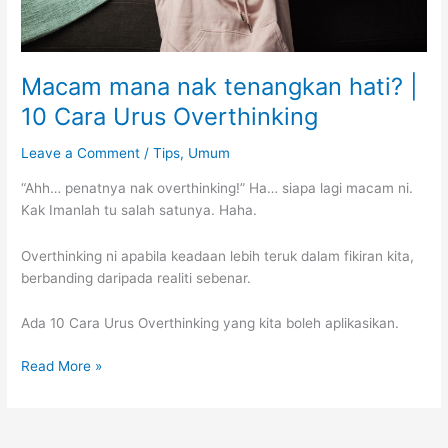
Macam mana nak tenangkan hati? |
10 Cara Urus Overthinking
Leave a Comment
/
Tips
,
Umum
“Ahh… penatnya nak overthinking!” Ha… siapa lagi macam ni.
Kak Imanlah tu salah satunya. Haha.
Overthinking ni apabila keadaan lebih teruk dalam fikiran kita,
berbanding daripada realiti sebenar.
Ada 10 Cara Urus Overthinking yang kita boleh aplikasikan.
Macam
Read More »
mana
nak
tenangkan