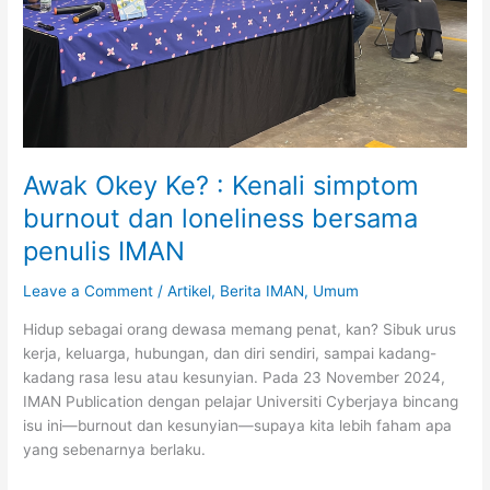
Awak Okey Ke? : Kenali simptom
burnout dan loneliness bersama
penulis IMAN
Leave a Comment
/
Artikel
,
Berita IMAN
,
Umum
Hidup sebagai orang dewasa memang penat, kan? Sibuk urus
kerja, keluarga, hubungan, dan diri sendiri, sampai kadang-
kadang rasa lesu atau kesunyian. Pada 23 November 2024,
IMAN Publication dengan pelajar Universiti Cyberjaya bincang
isu ini—burnout dan kesunyian—supaya kita lebih faham apa
yang sebenarnya berlaku.