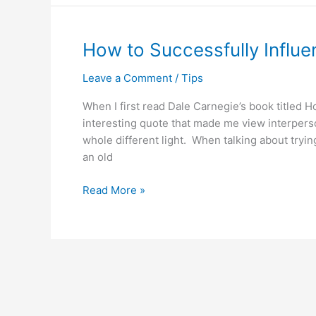
Kegagalan
1:
Meletakkan
How to Successfully Influ
Kebendaan
Sebagai
Leave a Comment
/
Tips
Kejayaan
When I first read Dale Carnegie’s book titled 
interesting quote that made me view interpersona
whole different light. When talking about tryin
an old
How
Read More »
to
Successfully
Influence
People?