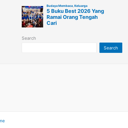
Search
Search
eme