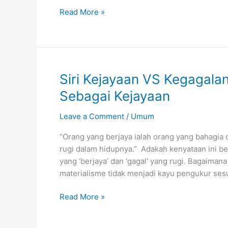
Chess
Read More »
Dan
Organisasi
Siri Kejayaan VS Kegagala
Sebagai Kejayaan
Leave a Comment
/
Umum
“Orang yang berjaya ialah orang yang bahagia
rugi dalam hidupnya.” Adakah kenyataan ini betu
yang ‘berjaya’ dan ‘gagal’ yang rugi. Bagaimana 
materialisme tidak menjadi kayu pengukur ses
Siri
Read More »
Kejayaan
VS