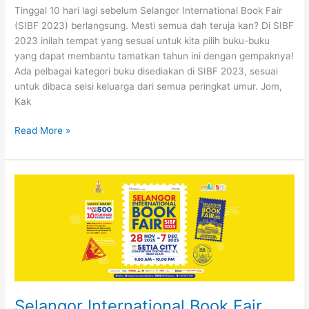
Tinggal 10 hari lagi sebelum Selangor International Book Fair
(SIBF 2023) berlangsung. Mesti semua dah teruja kan? Di SIBF
2023 inilah tempat yang sesuai untuk kita pilih buku-buku
yang dapat membantu tamatkan tahun ini dengan gempaknya!
Ada pelbagai kategori buku disediakan di SIBF 2023, sesuai
untuk dibaca seisi keluarga dari semua peringkat umur. Jom,
Kak
5
Read More »
Buku
Mesti
Baca
Sebelum
2023
Berakhir
[Edisi
Keluarga]
–
SIBF
2023
Selangor International Book Fair