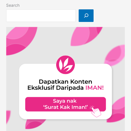
Terbesar
Search
Kembali
di
Shah
Alam!