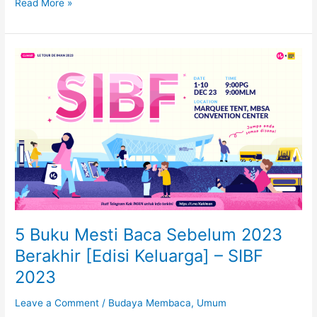
Kelah
Read More »
Buku:
Tempat
peminat
buku
bertemu!
5 Buku Mesti Baca Sebelum 2023
Berakhir [Edisi Keluarga] – SIBF
2023
Leave a Comment
/
Budaya Membaca
,
Umum