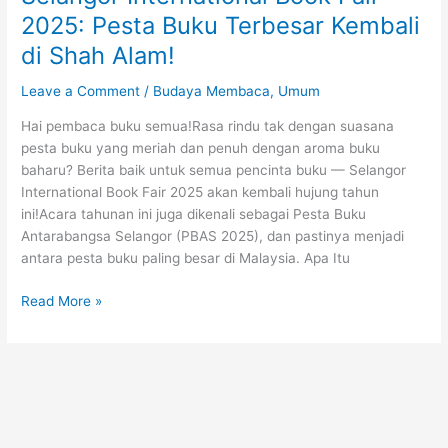
2025: Pesta Buku Terbesar Kembali
di Shah Alam!
Leave a Comment
/
Budaya Membaca
,
Umum
Hai pembaca buku semua!Rasa rindu tak dengan suasana
pesta buku yang meriah dan penuh dengan aroma buku
baharu? Berita baik untuk semua pencinta buku — Selangor
International Book Fair 2025 akan kembali hujung tahun
ini!Acara tahunan ini juga dikenali sebagai Pesta Buku
Antarabangsa Selangor (PBAS 2025), dan pastinya menjadi
antara pesta buku paling besar di Malaysia. Apa Itu
Selangor
Read More »
International
Book
Fair
2025:
Pesta
Buku