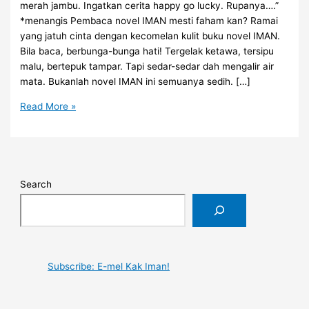
merah jambu. Ingatkan cerita happy go lucky. Rupanya….”
*menangis Pembaca novel IMAN mesti faham kan? Ramai
yang jatuh cinta dengan kecomelan kulit buku novel IMAN.
Bila baca, berbunga-bunga hati! Tergelak ketawa, tersipu
malu, bertepuk tampar. Tapi sedar-sedar dah mengalir air
mata. Bukanlah novel IMAN ini semuanya sedih. […]
Cover
Read More »
Buku
‘Barbie’,
Isi
Buku
Oppenheimer?
Search
Subscribe: E-mel Kak Iman!