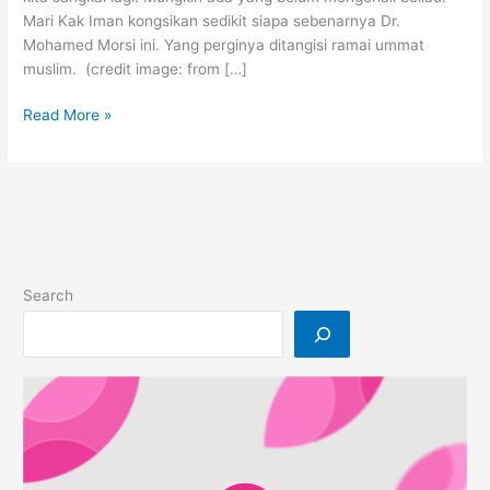
Mari Kak Iman kongsikan sedikit siapa sebenarnya Dr.
Mohamed Morsi ini. Yang perginya ditangisi ramai ummat
muslim. (credit image: from […]
Janji
Read More »
Kami
Buatmu
As-
Syahid
Dr
Morsi
Search