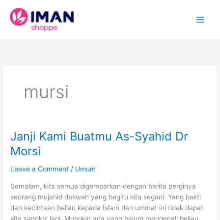
Skip
to
content
mursi
Janji Kami Buatmu As-Syahid Dr
Morsi
Leave a Comment
/
Umum
Semalam, kita semua digemparkan dengan berita perginya
seorang mujahid dakwah yang begitu kita segani. Yang bakti
dan kecintaan beliau kepada Islam dan ummat ini tidak dapat
kita sangkal lagi. Mungkin ada yang belum mengenali beliau.