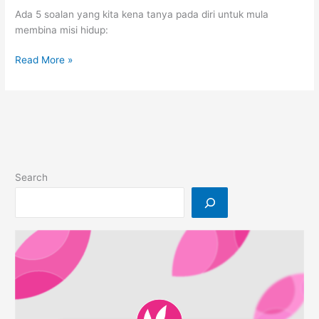
Ada 5 soalan yang kita kena tanya pada diri untuk mula
membina misi hidup:
“Apa
Read More »
yang
aku
nak
sebenarnya
dalam
hidup
ni?”
Search
|
Tujuan
Hidup