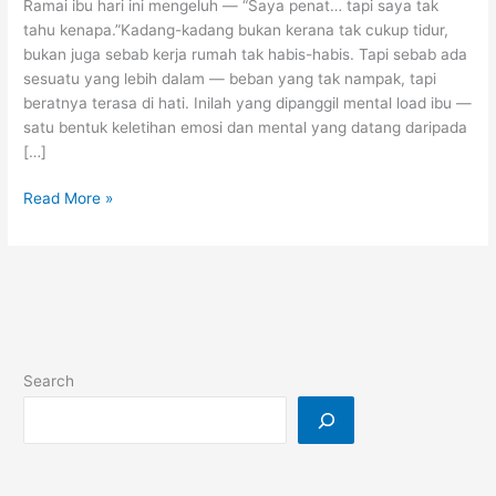
Ramai ibu hari ini mengeluh — “Saya penat… tapi saya tak
tahu kenapa.”Kadang-kadang bukan kerana tak cukup tidur,
bukan juga sebab kerja rumah tak habis-habis. Tapi sebab ada
sesuatu yang lebih dalam — beban yang tak nampak, tapi
beratnya terasa di hati. Inilah yang dipanggil mental load ibu —
satu bentuk keletihan emosi dan mental yang datang daripada
[…]
Mental
Read More »
Load
Ibu
&
Kepenatan
Emosi:
Beban
Tak
Search
Terlihat
dalam
Kehidupan
Seharian
Ibu