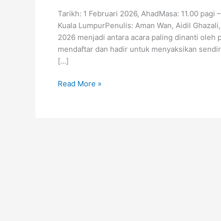
Tarikh: 1 Februari 2026, AhadMasa: 11.00 pagi 
Kuala LumpurPenulis: Aman Wan, Aidil Ghazal
2026 menjadi antara acara paling dinanti oleh
mendaftar dan hadir untuk menyaksikan sendir
[…]
Pelancaran
Read More »
Novel
RUMAA
di
KLAB
2026