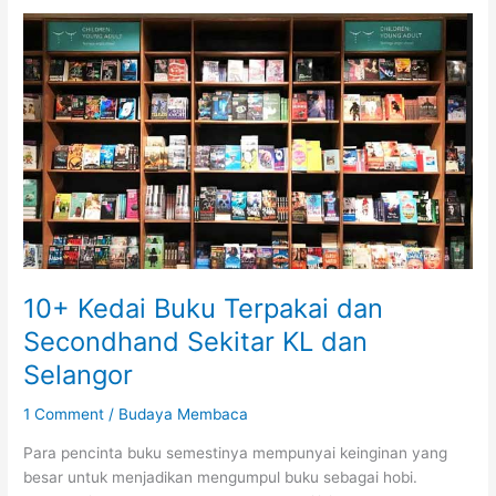
Dengan
Rekaan
Menarik
sekitar
KL
dan
Selangor
10+ Kedai Buku Terpakai dan
Secondhand Sekitar KL dan
Selangor
1 Comment
/
Budaya Membaca
Para pencinta buku semestinya mempunyai keinginan yang
besar untuk menjadikan mengumpul buku sebagai hobi.