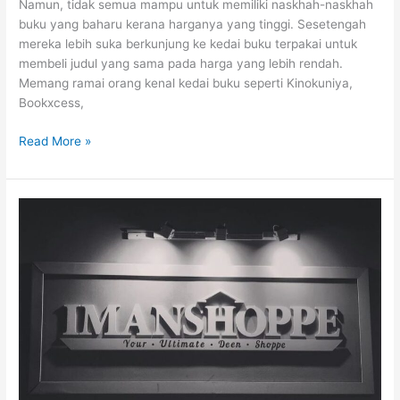
Namun, tidak semua mampu untuk memiliki naskhah-naskhah
buku yang baharu kerana harganya yang tinggi. Sesetengah
mereka lebih suka berkunjung ke kedai buku terpakai untuk
membeli judul yang sama pada harga yang lebih rendah.
Memang ramai orang kenal kedai buku seperti Kinokuniya,
Bookxcess,
10+
Read More »
Kedai
Buku
Terpakai
dan
Secondhand
Sekitar
KL
dan
Selangor