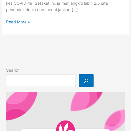
kes COVID-19. Setakat ini, ia menjangkiti lebih 2.5 juta
penduduk dunia dan menatijahkan […]
Wabak-
Read More »
wabak
Dalam
Sejarah
Islam
Search