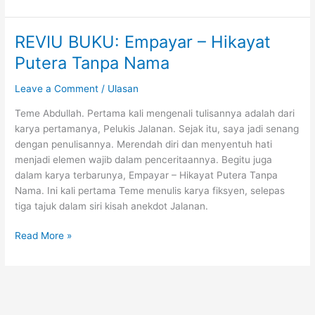
BUKU
IMAN
TERCALON
REVIU BUKU: Empayar – Hikayat
DI
Putera Tanpa Nama
MPH
BEST
Leave a Comment
/
Ulasan
OF
2018!
Teme Abdullah. Pertama kali mengenali tulisannya adalah dari
karya pertamanya, Pelukis Jalanan. Sejak itu, saya jadi senang
dengan penulisannya. Merendah diri dan menyentuh hati
menjadi elemen wajib dalam penceritaannya. Begitu juga
dalam karya terbarunya, Empayar – Hikayat Putera Tanpa
Nama. Ini kali pertama Teme menulis karya fiksyen, selepas
tiga tajuk dalam siri kisah anekdot Jalanan.
REVIU
Read More »
BUKU:
Empayar
–
Hikayat
Putera