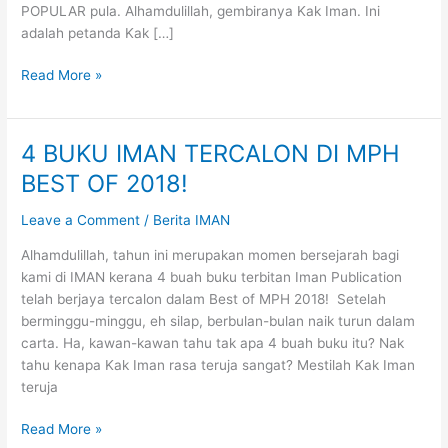
POPULAR pula. Alhamdulillah, gembiranya Kak Iman. Ini
adalah petanda Kak […]
Jom
Read More »
Kasi
#BukuIman
Menang!
4 BUKU IMAN TERCALON DI MPH
BEST OF 2018!
Leave a Comment
/
Berita IMAN
Alhamdulillah, tahun ini merupakan momen bersejarah bagi
kami di IMAN kerana 4 buah buku terbitan Iman Publication
telah berjaya tercalon dalam Best of MPH 2018! Setelah
berminggu-minggu, eh silap, berbulan-bulan naik turun dalam
carta. Ha, kawan-kawan tahu tak apa 4 buah buku itu? Nak
tahu kenapa Kak Iman rasa teruja sangat? Mestilah Kak Iman
teruja
4
Read More »