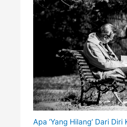
Untuk
Pelajar
IPT
Apa ‘Yang Hilang’ Dari Diri 