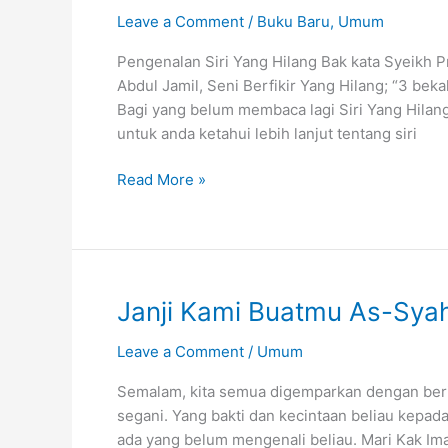
Leave a Comment
/
Buku Baru
,
Umum
Pengenalan Siri Yang Hilang Bak kata Syeikh Pr
Abdul Jamil, Seni Berfikir Yang Hilang; “3 beka
Bagi yang belum membaca lagi Siri Yang Hilang 
untuk anda ketahui lebih lanjut tentang siri
Apa
Read More »
‘Yang
Hilang’
Dari
Diri
Kita?
Janji Kami Buatmu As-Syah
Leave a Comment
/
Umum
Semalam, kita semua digemparkan dengan beri
segani. Yang bakti dan kecintaan beliau kepada
ada yang belum mengenali beliau. Mari Kak Im