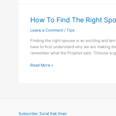
Smart
Kids
by
How To Find The Right Sp
Raudah
Mohd
Leave a Comment
/
Tips
Yunus
Finding the right spouse is an exciting and terr
have to first understand why we are making the f
remember what the Prophet said: “Choose a sp
How
Read More »
To
Find
The
Right
Spouse
by
Aiman
Subscribe: Surat Kak Iman
Azlan