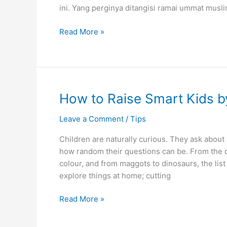
ini. Yang perginya ditangisi ramai ummat musli
Janji
Read More »
Kami
Buatmu
As-
Syahid
Dr
How to Raise Smart Kids 
Morsi
Leave a Comment
/
Tips
Children are naturally curious. They ask about
how random their questions can be. From the c
colour, and from maggots to dinosaurs, the list 
explore things at home; cutting
How
Read More »
to
Raise