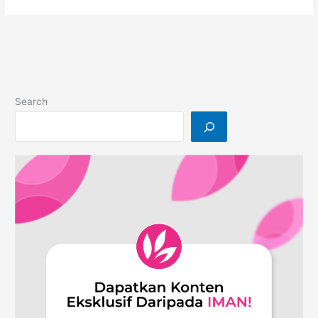
IMANGERS
Diangkat
Melengkapkan
Core
Values
IMAN
Search
Tahun
2022