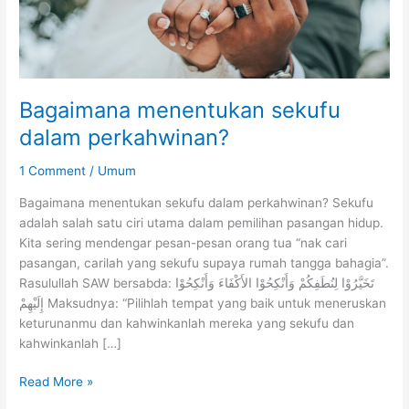
Bagaimana menentukan sekufu
dalam perkahwinan?
1 Comment
/
Umum
Bagaimana menentukan sekufu dalam perkahwinan? Sekufu
adalah salah satu ciri utama dalam pemilihan pasangan hidup.
Kita sering mendengar pesan-pesan orang tua “nak cari
pasangan, carilah yang sekufu supaya rumah tangga bahagia”.
Rasulullah SAW bersabda: تَخَيَّرُوْا لِنُطَفِكُمْ وَأَنْكِحُوْا الأَكْفَاءَ وَأَنْكِحُوْا
إِلَيْهِمْ Maksudnya: “Pilihlah tempat yang baik untuk meneruskan
keturunanmu dan kahwinkanlah mereka yang sekufu dan
kahwinkanlah […]
Bagaimana
Read More »
menentukan