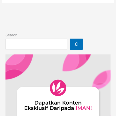
sekufu
dalam
perkahwinan?
Search