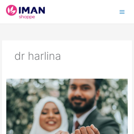
Skip
to
content
dr harlina