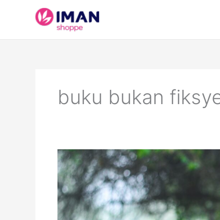
Skip
to
content
buku bukan fiksye