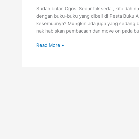
Sudah bulan Ogos. Sedar tak sedar, kita dah 
dengan buku-buku yang dibeli di Pesta Buku A
kesemuanya? Mungkin ada juga yang sedang be
nak habiskan pembacaan dan move on pada buk
5
Read More »
Buku
Bukan
Fiksyen
Terbaru
Ogos
Ini!