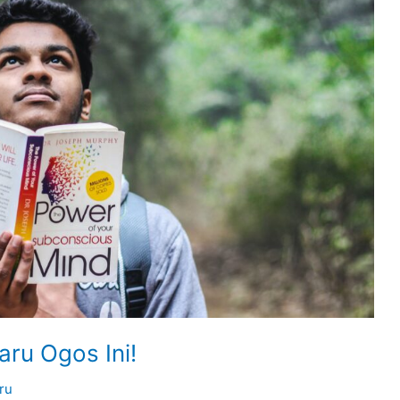
aru Ogos Ini!
ru