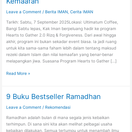
Kemaafan
Leave a Comment
/
Berita IMAN
,
Cerita IMAN
Tarikh: Sabtu, 7 September 2025Lokasi: Ultimatum Coffee,
Bangi Sabtu lepas, Kak Iman berpeluang hadir ke program
Hearts to Gather 2.0 Rizq & Forgiveness. Dari awal hingga
akhir, program ini bukan sekadar event biasa. Ia jadi ruang
untuk kita sama-sama faham lebih dalam tentang maksud
rezeki dalam Islam dan nilai kemaafan yang benar-benar
melapangkan jiwa. Suasana Program Hearts to Gather […]
Hearts
Read More »
to
Gather
2.0:
9 Buku Bestseller Ramadhan
Memahami
Maksud
Leave a Comment
/
Rekomendasi
Rezeki
Ramadhan adalah bulan di mana segala jenis kebaikan
dalam
terhimpun. Di sana sini kita akan melihat pelbagai usaha
Islam
kebaikan dilakukan. Semua tertumpu untuk menambah ilmu
&