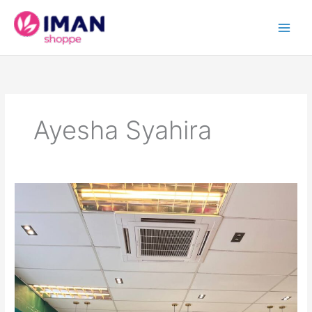
Skip
to
content
Ayesha Syahira