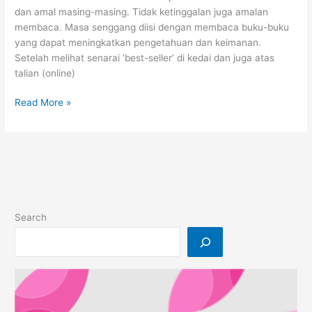
dan amal masing-masing. Tidak ketinggalan juga amalan
Nilai
membaca. Masa senggang diisi dengan membaca buku-buku
Kemaafan
yang dapat meningkatkan pengetahuan dan keimanan.
Setelah melihat senarai ‘best-seller’ di kedai dan juga atas
talian (online)
9
Read More »
Buku
Bestseller
Ramadhan
Search